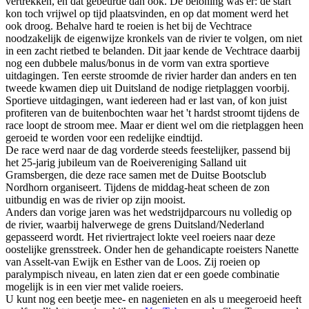
vertrekken, en dat gebeurde dan ook. De beloning was er: de start
kon toch vrijwel op tijd plaatsvinden, en op dat moment werd het
ook droog. Behalve hard te roeien is het bij de Vechtrace
noodzakelijk de eigenwijze kronkels van de rivier te volgen, om niet
in een zacht rietbed te belanden. Dit jaar kende de Vechtrace daarbij
nog een dubbele malus/bonus in de vorm van extra sportieve
uitdagingen. Ten eerste stroomde de rivier harder dan anders en ten
tweede kwamen diep uit Duitsland de nodige rietplaggen voorbij.
Sportieve uitdagingen, want iedereen had er last van, of kon juist
profiteren van de buitenbochten waar het 't hardst stroomt tijdens de
race loopt de stroom mee. Maar er dient wel om die rietplaggen heen
geroeid te worden voor een redelijke eindtijd.
De race werd naar de dag vorderde steeds feestelijker, passend bij
het 25-jarig jubileum van de Roeivereniging Salland uit
Gramsbergen, die deze race samen met de Duitse Bootsclub
Nordhorn organiseert. Tijdens de middag-heat scheen de zon
uitbundig en was de rivier op zijn mooist.
Anders dan vorige jaren was het wedstrijdparcours nu volledig op
de rivier, waarbij halverwege de grens Duitsland/Nederland
gepasseerd wordt. Het riviertraject lokte veel roeiers naar deze
oostelijke grensstreek. Onder hen de gehandicapte roeisters Nanette
van Asselt-van Ewijk en Esther van de Loos. Zij roeien op
paralympisch niveau, en laten zien dat er een goede combinatie
mogelijk is in een vier met valide roeiers.
U kunt nog een beetje mee- en nagenieten en als u meegeroeid heeft