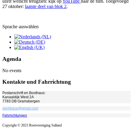
uzelf wellicht terugzien: kijk op
YouTube
naar de film. Toegevoegd
27 oktober:
laatste deel van blok 2
.
Sprache auswählen
Agenda
No events
Kontakte und Fahrrichtung
Postanschrift en Boothaus:
Kanaaldijk West 2A
7783 DB Gramsbergen
vechtrace@gmail.com
Fahrrichtungen
Copyright © 2023 Roeivereniging Salland