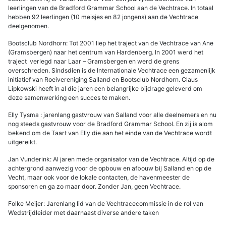
leerlingen van de Bradford Grammar School aan de Vechtrace. In totaal
hebben 92 leerlingen (10 meisjes en 82 jongens) aan de Vechtrace
deelgenomen.
Bootsclub Nordhorn: Tot 2001 liep het traject van de Vechtrace van Ane
(Gramsbergen) naar het centrum van Hardenberg. In 2001 werd het
traject verlegd naar Laar – Gramsbergen en werd de grens
overschreden. Sindsdien is de Internationale Vechtrace een gezamenlijk
initiatief van Roeivereniging Salland en Bootsclub Nordhorn. Claus
Lipkowski heeft in al die jaren een belangrijke bijdrage geleverd om
deze samenwerking een succes te maken.
Elly Tysma : jarenlang gastvrouw van Salland voor alle deelnemers en nu
nog steeds gastvrouw voor de Bradford Grammar School. En zij is alom
bekend om de Taart van Elly die aan het einde van de Vechtrace wordt
uitgereikt.
Jan Vunderink: Al jaren mede organisator van de Vechtrace. Altijd op de
achtergrond aanwezig voor de opbouw en afbouw bij Salland en op de
Vecht, maar ook voor de lokale contacten, de havenmeester de
sponsoren en ga zo maar door. Zonder Jan, geen Vechtrace.
Folke Meijer: Jarenlang lid van de Vechtracecommissie in de rol van
Wedstrijdleider met daarnaast diverse andere taken