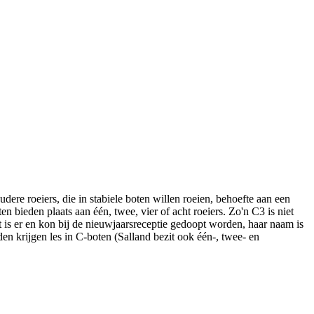
re roeiers, die in stabiele boten willen roeien, behoefte aan een
n bieden plaats aan één, twee, vier of acht roeiers. Zo'n C3 is niet
t is er en kon bij de nieuwjaarsreceptie gedoopt worden, haar naam is
n krijgen les in C-boten (Salland bezit ook één-, twee- en