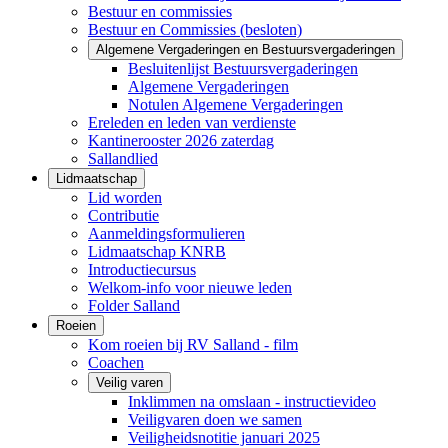
Bestuur en commissies
Bestuur en Commissies (besloten)
Algemene Vergaderingen en Bestuursvergaderingen
Besluitenlijst Bestuursvergaderingen
Algemene Vergaderingen
Notulen Algemene Vergaderingen
Ereleden en leden van verdienste
Kantinerooster 2026 zaterdag
Sallandlied
Lidmaatschap
Lid worden
Contributie
Aanmeldingsformulieren
Lidmaatschap KNRB
Introductiecursus
Welkom-info voor nieuwe leden
Folder Salland
Roeien
Kom roeien bij RV Salland - film
Coachen
Veilig varen
Inklimmen na omslaan - instructievideo
Veiligvaren doen we samen
Veiligheidsnotitie januari 2025