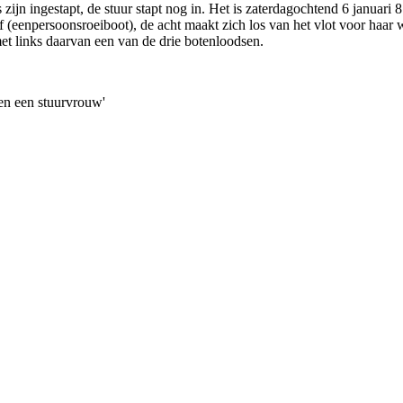
ijn ingestapt, de stuur stapt nog in. Het is zaterdagochtend 6 januari 8.
iff (eenpersoonsroeiboot), de acht maakt zich los van het vlot voor haa
t links daarvan een van de drie botenloodsen.
 en een stuurvrouw'