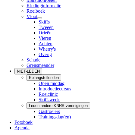
Marathonroeien
Kledinginformatie
Roeiboek
Vloot
Skiffs
Tweeën
Drieën
Vieren
Achten
Wherry's
Overig
Schade
Grensmeander
NIET-LEDEN
Belangstellenden
Open middag
Introductiecursus
Roeiclinic
Skiff-week
Leden andere KNRB-verenigingen
Gastroeiers
Trainingsdag(en)
Fotoboek
Agenda