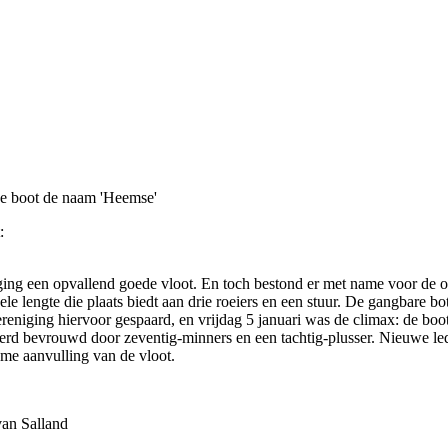
e boot de naam 'Heemse'
:
ing een opvallend goede vloot. En toch bestond er met name voor de oude
e lengte die plaats biedt aan drie roeiers en een stuur. De gangbare bote
ereniging hiervoor gespaard, en vrijdag 5 januari was de climax: de boo
erd bevrouwd door zeventig-minners en een tachtig-plusser. Nieuwe lede
ome aanvulling van de vloot.
van Salland