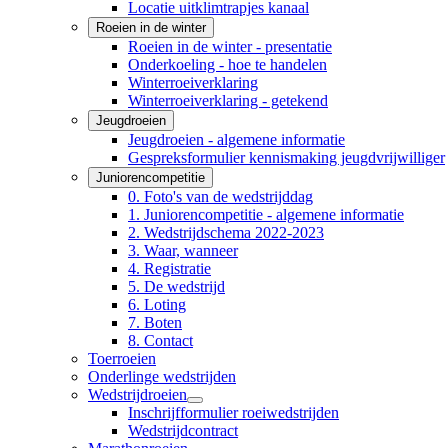
Locatie uitklimtrapjes kanaal
Roeien in de winter
Roeien in de winter - presentatie
Onderkoeling - hoe te handelen
Winterroeiverklaring
Winterroeiverklaring - getekend
Jeugdroeien
Jeugdroeien - algemene informatie
Gespreksformulier kennismaking jeugdvrijwilliger
Juniorencompetitie
0. Foto's van de wedstrijddag
1. Juniorencompetitie - algemene informatie
2. Wedstrijdschema 2022-2023
3. Waar, wanneer
4. Registratie
5. De wedstrijd
6. Loting
7. Boten
8. Contact
Toerroeien
Onderlinge wedstrijden
Wedstrijdroeien
Inschrijfformulier roeiwedstrijden
Wedstrijdcontract