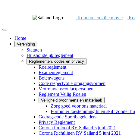
Kom roeien - the movie
Roe
Home
Vereniging
Statuten
Huishoudelijk reglement
Reglementen, codes en privacy
Roeireglement
Examenreglement
Botenwagens
Code respectvolle omgangsvormen
Vertrouwenscontactpersonen
Reglement Veilig Roeien
Veiligheid (voor mens en materiaal)
Zorg goed voor ons materiaal
Formulier toestemming tillen skiff zonder hu
Gedragscode Sportbegeleiders
Privacy Reglement
Corona Protocol RV Salland 5 juni 2021
Corona Richtlijnen RV Salland 5 juni 2021