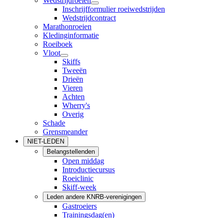
Wedstrijdroeien
Inschrijfformulier roeiwedstrijden
Wedstrijdcontract
Marathonroeien
Kledinginformatie
Roeiboek
Vloot
Skiffs
Tweeën
Drieën
Vieren
Achten
Wherry's
Overig
Schade
Grensmeander
NIET-LEDEN
Belangstellenden
Open middag
Introductiecursus
Roeiclinic
Skiff-week
Leden andere KNRB-verenigingen
Gastroeiers
Trainingsdag(en)