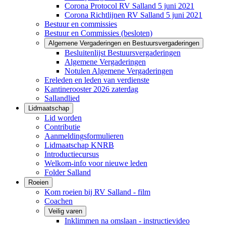
Corona Protocol RV Salland 5 juni 2021
Corona Richtlijnen RV Salland 5 juni 2021
Bestuur en commissies
Bestuur en Commissies (besloten)
Algemene Vergaderingen en Bestuursvergaderingen
Besluitenlijst Bestuursvergaderingen
Algemene Vergaderingen
Notulen Algemene Vergaderingen
Ereleden en leden van verdienste
Kantinerooster 2026 zaterdag
Sallandlied
Lidmaatschap
Lid worden
Contributie
Aanmeldingsformulieren
Lidmaatschap KNRB
Introductiecursus
Welkom-info voor nieuwe leden
Folder Salland
Roeien
Kom roeien bij RV Salland - film
Coachen
Veilig varen
Inklimmen na omslaan - instructievideo