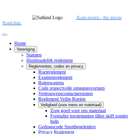
Kom roeien - the movie
Roeiclinic
Home
Vereniging
Statuten
Huishoudelijk reglement
Reglementen, codes en privacy
Roeireglement
Examenreglement
Botenwagens
Code respectvolle omgangsvormen
Vertrouwenscontactpersonen
Reglement Veilig Roeien
Veiligheid (voor mens en materiaal)
Zorg goed voor ons materiaal
Formulier toestemming tillen skiff zonder
hulp
Gedragscode Sportbegeleiders
Privacy Reglement