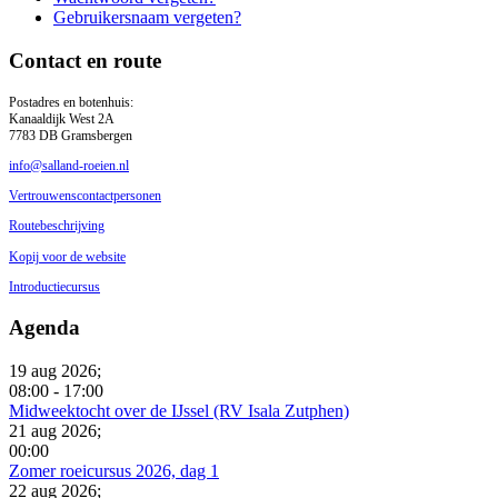
Gebruikersnaam vergeten?
Contact en route
Postadres en botenhuis:
Kanaaldijk West 2A
7783 DB Gramsbergen
info@salland-roeien.nl
Vertrouwenscontactpersonen
Routebeschrijving
Kopij voor de website
Introductiecursus
Agenda
19 aug 2026
;
08:00
-
17:00
Midweektocht over de IJssel (RV Isala Zutphen)
21 aug 2026
;
00:00
Zomer roeicursus 2026, dag 1
22 aug 2026
;