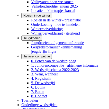
Veiligvaren doen we samen
Veiligheidsnotitie januari 2025
Locatie uitklimtrapjes kanaal
Roeien in de winter
Roeien in de winter - presentatie
Onderkoeling - hoe te handelen
Winterroeiverklaring
Winterroeiverklaring - getekend
Jeugdroeien
Jeugdroeien - algemene informatie
Gespreksformulier kennismaking
jeugdvrijwilliger
Juniorencompetitie
0. Foto's van de wedstrijddag
1. Juniorencompetitie - algemene informatie
2. Wedstrijdschema 2022-2023
3. Waar, wanneer
4. Registratie
5. De wedstrijd
6. Loting
7. Boten
8. Contact
Toerroeien
Onderlinge wedstrijden