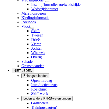
Wedstrijdroeien
Inschrijfformulier roeiwedstrijden
Wedstrijdcontract
Marathonroeien
Kledinginformatie
Roeiboek
Vloot
Skiffs
Tweeën
Drieën
Vieren
Achten
Wherry's
Overig
Schade
Grensmeander
NIET-LEDEN
Belangstellenden
Open middag
Introductiecursus
Roeiclinic
Skiff-week
Leden andere KNRB-verenigingen
Gastroeiers
Trainingsdag(en)