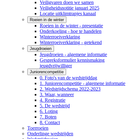
Veiligvaren doen we samen
Veiligheidsnotitie januari 2025
Locatie uitklimtrapjes kanaal
Roeien in de winter
Roeien in de winter - presentatie
Onderkoeling - hoe te handelen
Winterroeiverklaring
Winterroeiverklaring - getekend
Jeugdroeien
Jeugdroeien - algemene informatie
Gespreksformulier kennismaking
jeugdvrijwilliger
Juniorencompetitie
0. Foto's van de wedstrijddag
1. Juniorencompetitie - algemene informatie
2. Wedstrijdschema 2022-2023
3. Waar, wanneer
4. Registratie
5. De wedstrijd
6. Loting
7. Boten
8. Contact
Toerroeien
Onderlinge wedstrijden