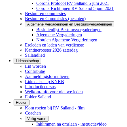
Corona Protocol RV Salland 5 juni 2021
Corona Richtlijnen RV Salland 5 juni 2021
Bestuur en commissies
Bestuur en Commissies (besloten)
Algemene Vergaderingen en Bestuursvergaderingen
Besluitenlijst Bestuursvergaderingen
Algemene Vergaderingen
Notulen Algemene Vergaderingen
Ereleden en leden van verdienste
Kantinerooster 2026 zaterdag
Sallandlied
Lidmaatschap
Lid worden
Contributie
Aanmeldingsformulieren
Lidmaatschap KNRB
Introductiecursus
Welkom-info voor nieuwe leden
Folder Salland
Roeien
Kom roeien bij RV Salland - film
Coachen
Veilig varen
Inklimmen na omslaan - instructievideo