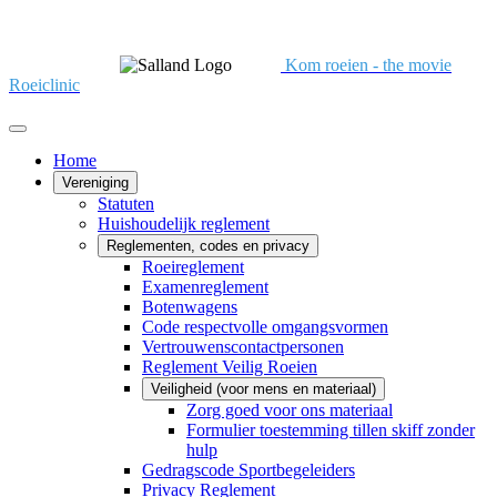
Kom roeien - the movie
Roeiclinic
Home
Vereniging
Statuten
Huishoudelijk reglement
Reglementen, codes en privacy
Roeireglement
Examenreglement
Botenwagens
Code respectvolle omgangsvormen
Vertrouwenscontactpersonen
Reglement Veilig Roeien
Veiligheid (voor mens en materiaal)
Zorg goed voor ons materiaal
Formulier toestemming tillen skiff zonder
hulp
Gedragscode Sportbegeleiders
Privacy Reglement