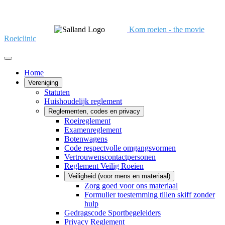
Kom roeien - the movie
Roeiclinic
Home
Vereniging
Statuten
Huishoudelijk reglement
Reglementen, codes en privacy
Roeireglement
Examenreglement
Botenwagens
Code respectvolle omgangsvormen
Vertrouwenscontactpersonen
Reglement Veilig Roeien
Veiligheid (voor mens en materiaal)
Zorg goed voor ons materiaal
Formulier toestemming tillen skiff zonder
hulp
Gedragscode Sportbegeleiders
Privacy Reglement