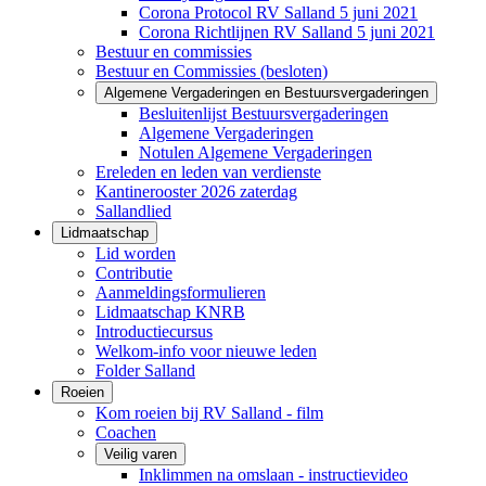
Corona Protocol RV Salland 5 juni 2021
Corona Richtlijnen RV Salland 5 juni 2021
Bestuur en commissies
Bestuur en Commissies (besloten)
Algemene Vergaderingen en Bestuursvergaderingen
Besluitenlijst Bestuursvergaderingen
Algemene Vergaderingen
Notulen Algemene Vergaderingen
Ereleden en leden van verdienste
Kantinerooster 2026 zaterdag
Sallandlied
Lidmaatschap
Lid worden
Contributie
Aanmeldingsformulieren
Lidmaatschap KNRB
Introductiecursus
Welkom-info voor nieuwe leden
Folder Salland
Roeien
Kom roeien bij RV Salland - film
Coachen
Veilig varen
Inklimmen na omslaan - instructievideo