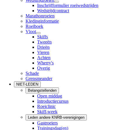
Wedstrijdroeien
Inschrijfformulier roeiwedstrijden
Wedstrijdcontract
Marathonroeien
Kledinginformatie
Roeiboek
Vloot
Skiffs
Tweeën
Drieën
Vieren
Achten
Wherry's
Overig
Schade
Grensmeander
NIET-LEDEN
Belangstellenden
Open middag
Introductiecursus
Roeiclinic
Skiff-week
Leden andere KNRB-verenigingen
Gastroeiers
Trainingsdag(en)