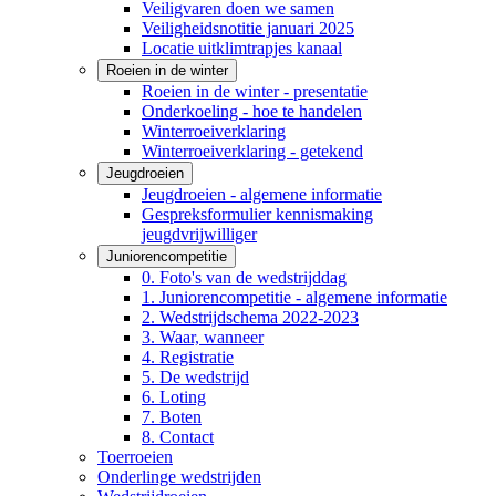
Veiligvaren doen we samen
Veiligheidsnotitie januari 2025
Locatie uitklimtrapjes kanaal
Roeien in de winter
Roeien in de winter - presentatie
Onderkoeling - hoe te handelen
Winterroeiverklaring
Winterroeiverklaring - getekend
Jeugdroeien
Jeugdroeien - algemene informatie
Gespreksformulier kennismaking
jeugdvrijwilliger
Juniorencompetitie
0. Foto's van de wedstrijddag
1. Juniorencompetitie - algemene informatie
2. Wedstrijdschema 2022-2023
3. Waar, wanneer
4. Registratie
5. De wedstrijd
6. Loting
7. Boten
8. Contact
Toerroeien
Onderlinge wedstrijden