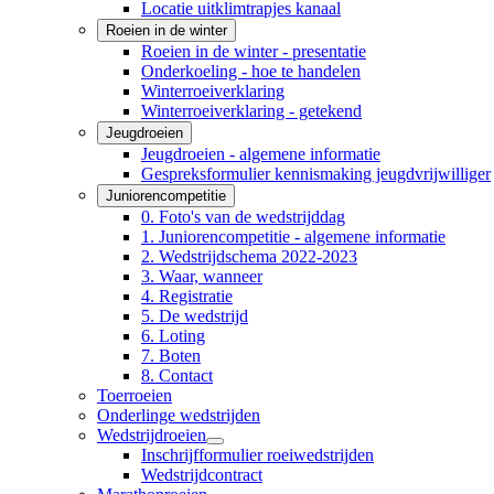
Locatie uitklimtrapjes kanaal
Roeien in de winter
Roeien in de winter - presentatie
Onderkoeling - hoe te handelen
Winterroeiverklaring
Winterroeiverklaring - getekend
Jeugdroeien
Jeugdroeien - algemene informatie
Gespreksformulier kennismaking jeugdvrijwilliger
Juniorencompetitie
0. Foto's van de wedstrijddag
1. Juniorencompetitie - algemene informatie
2. Wedstrijdschema 2022-2023
3. Waar, wanneer
4. Registratie
5. De wedstrijd
6. Loting
7. Boten
8. Contact
Toerroeien
Onderlinge wedstrijden
Wedstrijdroeien
Inschrijfformulier roeiwedstrijden
Wedstrijdcontract