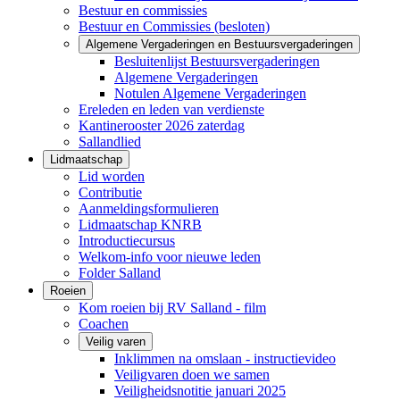
Bestuur en commissies
Bestuur en Commissies (besloten)
Algemene Vergaderingen en Bestuursvergaderingen
Besluitenlijst Bestuursvergaderingen
Algemene Vergaderingen
Notulen Algemene Vergaderingen
Ereleden en leden van verdienste
Kantinerooster 2026 zaterdag
Sallandlied
Lidmaatschap
Lid worden
Contributie
Aanmeldingsformulieren
Lidmaatschap KNRB
Introductiecursus
Welkom-info voor nieuwe leden
Folder Salland
Roeien
Kom roeien bij RV Salland - film
Coachen
Veilig varen
Inklimmen na omslaan - instructievideo
Veiligvaren doen we samen
Veiligheidsnotitie januari 2025