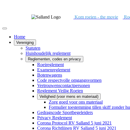
Kom roeien - the movie
Roe
Home
Vereniging
Statuten
Huishoudelijk reglement
Reglementen, codes en privacy
Roeireglement
Examenreglement
Botenwagens
Code respectvolle omgangsvormen
Vertrouwenscontactpersonen
Reglement Veilig Roeien
Veiligheid (voor mens en materiaal)
Zorg goed voor ons materiaal
Formulier toestemming tillen skiff zonder hu
Gedragscode Sportbegeleiders
Privacy Reglement
Corona Protocol RV Salland 5 juni 2021
Corona Richtlijnen RV Salland 5 juni 2021