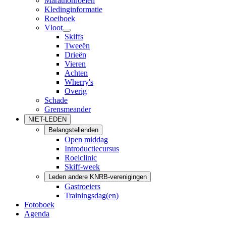
Marathonroeien
Kledinginformatie
Roeiboek
Vloot
Skiffs
Tweeën
Drieën
Vieren
Achten
Wherry's
Overig
Schade
Grensmeander
NIET-LEDEN
Belangstellenden
Open middag
Introductiecursus
Roeiclinic
Skiff-week
Leden andere KNRB-verenigingen
Gastroeiers
Trainingsdag(en)
Fotoboek
Agenda