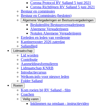
Corona Protocol RV Salland 5 juni 2021
Corona Richtlijnen RV Salland 5 juni 2021
Bestuur en commissies
Bestuur en Commissies (besloten)
Algemene Vergaderingen en Bestuursvergaderingen
Besluitenlijst Bestuursvergaderingen
Algemene Vergaderingen
Notulen Algemene Vergaderingen
Ereleden en leden van verdienste
Kantinerooster 2026 zaterdag
Sallandlied
Lidmaatschap
Lid worden
Contributie
Aanmeldingsformulieren
Lidmaatschap KNRB
Introductiecursus
Welkom-info voor nieuwe leden
Folder Salland
Roeien
Kom roeien bij RV Salland - film
Coachen
Veilig varen
Inklimmen na omslaan - instructievideo