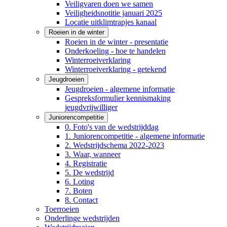
Veiligvaren doen we samen
Veiligheidsnotitie januari 2025
Locatie uitklimtrapjes kanaal
Roeien in de winter
Roeien in de winter - presentatie
Onderkoeling - hoe te handelen
Winterroeiverklaring
Winterroeiverklaring - getekend
Jeugdroeien
Jeugdroeien - algemene informatie
Gespreksformulier kennismaking
jeugdvrijwilliger
Juniorencompetitie
0. Foto's van de wedstrijddag
1. Juniorencompetitie - algemene informatie
2. Wedstrijdschema 2022-2023
3. Waar, wanneer
4. Registratie
5. De wedstrijd
6. Loting
7. Boten
8. Contact
Toerroeien
Onderlinge wedstrijden