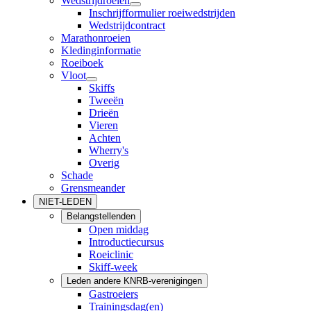
Wedstrijdroeien
Inschrijfformulier roeiwedstrijden
Wedstrijdcontract
Marathonroeien
Kledinginformatie
Roeiboek
Vloot
Skiffs
Tweeën
Drieën
Vieren
Achten
Wherry's
Overig
Schade
Grensmeander
NIET-LEDEN
Belangstellenden
Open middag
Introductiecursus
Roeiclinic
Skiff-week
Leden andere KNRB-verenigingen
Gastroeiers
Trainingsdag(en)