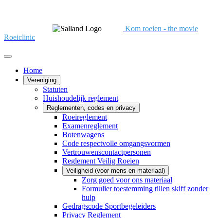
Kom roeien - the movie
Roeiclinic
Home
Vereniging
Statuten
Huishoudelijk reglement
Reglementen, codes en privacy
Roeireglement
Examenreglement
Botenwagens
Code respectvolle omgangsvormen
Vertrouwenscontactpersonen
Reglement Veilig Roeien
Veiligheid (voor mens en materiaal)
Zorg goed voor ons materiaal
Formulier toestemming tillen skiff zonder
hulp
Gedragscode Sportbegeleiders
Privacy Reglement