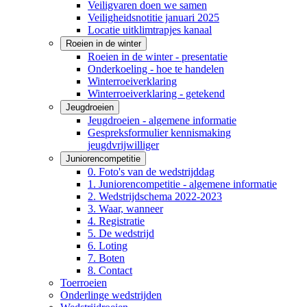
Veiligvaren doen we samen
Veiligheidsnotitie januari 2025
Locatie uitklimtrapjes kanaal
Roeien in de winter
Roeien in de winter - presentatie
Onderkoeling - hoe te handelen
Winterroeiverklaring
Winterroeiverklaring - getekend
Jeugdroeien
Jeugdroeien - algemene informatie
Gespreksformulier kennismaking
jeugdvrijwilliger
Juniorencompetitie
0. Foto's van de wedstrijddag
1. Juniorencompetitie - algemene informatie
2. Wedstrijdschema 2022-2023
3. Waar, wanneer
4. Registratie
5. De wedstrijd
6. Loting
7. Boten
8. Contact
Toerroeien
Onderlinge wedstrijden