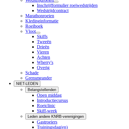
Wedstrijdroeien
Inschrijfformulier roeiwedstrijden
Wedstrijdcontract
Marathonroeien
Kledinginformatie
Roeiboek
Vloot
Skiffs
Tweeën
Drieën
Vieren
Achten
Wherry's
Overig
Schade
Grensmeander
NIET-LEDEN
Belangstellenden
Open middag
Introductiecursus
Roeiclinic
Skiff-week
Leden andere KNRB-verenigingen
Gastroeiers
Trainingsdag(en)