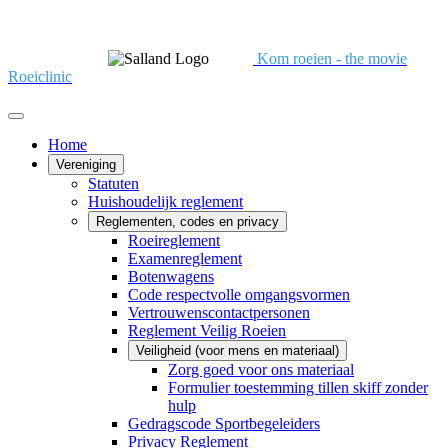
Kom roeien - the movie
Roeiclinic
Home
Vereniging
Statuten
Huishoudelijk reglement
Reglementen, codes en privacy
Roeireglement
Examenreglement
Botenwagens
Code respectvolle omgangsvormen
Vertrouwenscontactpersonen
Reglement Veilig Roeien
Veiligheid (voor mens en materiaal)
Zorg goed voor ons materiaal
Formulier toestemming tillen skiff zonder
hulp
Gedragscode Sportbegeleiders
Privacy Reglement