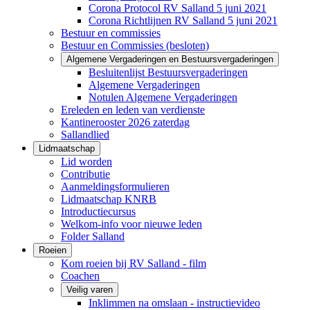
Corona Protocol RV Salland 5 juni 2021
Corona Richtlijnen RV Salland 5 juni 2021
Bestuur en commissies
Bestuur en Commissies (besloten)
Algemene Vergaderingen en Bestuursvergaderingen
Besluitenlijst Bestuursvergaderingen
Algemene Vergaderingen
Notulen Algemene Vergaderingen
Ereleden en leden van verdienste
Kantinerooster 2026 zaterdag
Sallandlied
Lidmaatschap
Lid worden
Contributie
Aanmeldingsformulieren
Lidmaatschap KNRB
Introductiecursus
Welkom-info voor nieuwe leden
Folder Salland
Roeien
Kom roeien bij RV Salland - film
Coachen
Veilig varen
Inklimmen na omslaan - instructievideo