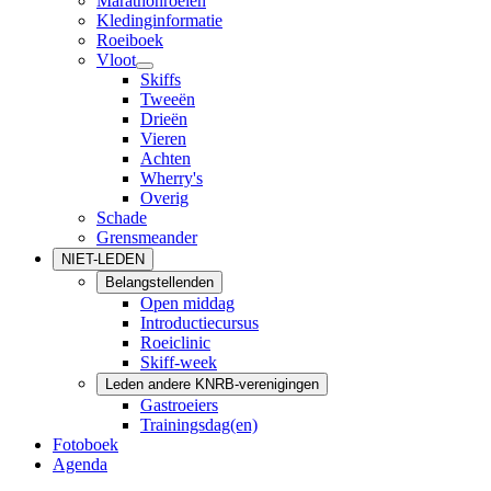
Marathonroeien
Kledinginformatie
Roeiboek
Vloot
Skiffs
Tweeën
Drieën
Vieren
Achten
Wherry's
Overig
Schade
Grensmeander
NIET-LEDEN
Belangstellenden
Open middag
Introductiecursus
Roeiclinic
Skiff-week
Leden andere KNRB-verenigingen
Gastroeiers
Trainingsdag(en)
Fotoboek
Agenda