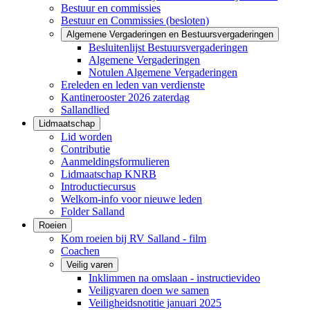
Bestuur en commissies
Bestuur en Commissies (besloten)
Algemene Vergaderingen en Bestuursvergaderingen
Besluitenlijst Bestuursvergaderingen
Algemene Vergaderingen
Notulen Algemene Vergaderingen
Ereleden en leden van verdienste
Kantinerooster 2026 zaterdag
Sallandlied
Lidmaatschap
Lid worden
Contributie
Aanmeldingsformulieren
Lidmaatschap KNRB
Introductiecursus
Welkom-info voor nieuwe leden
Folder Salland
Roeien
Kom roeien bij RV Salland - film
Coachen
Veilig varen
Inklimmen na omslaan - instructievideo
Veiligvaren doen we samen
Veiligheidsnotitie januari 2025