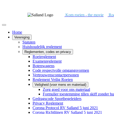
Kom roeien - the movie
Roe
Home
Vereniging
Statuten
Huishoudelijk reglement
Reglementen, codes en privacy
Roeireglement
Examenreglement
Botenwagens
Code respectvolle omgangsvormen
Vertrouwenscontactpersonen
Reglement Veilig Roeien
Veiligheid (voor mens en materiaal)
Zorg goed voor ons materiaal
Formulier toestemming tillen skiff zonder hu
Gedragscode Sportbegeleiders
Privacy Reglement
Corona Protocol RV Salland 5 juni 2021
Corona Richtlijnen RV Salland 5 juni 2021