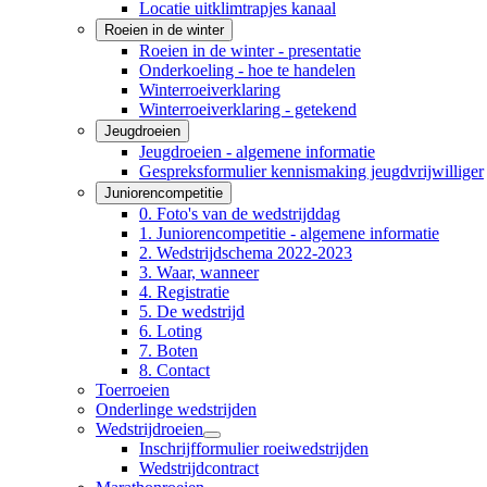
Locatie uitklimtrapjes kanaal
Roeien in de winter
Roeien in de winter - presentatie
Onderkoeling - hoe te handelen
Winterroeiverklaring
Winterroeiverklaring - getekend
Jeugdroeien
Jeugdroeien - algemene informatie
Gespreksformulier kennismaking jeugdvrijwilliger
Juniorencompetitie
0. Foto's van de wedstrijddag
1. Juniorencompetitie - algemene informatie
2. Wedstrijdschema 2022-2023
3. Waar, wanneer
4. Registratie
5. De wedstrijd
6. Loting
7. Boten
8. Contact
Toerroeien
Onderlinge wedstrijden
Wedstrijdroeien
Inschrijfformulier roeiwedstrijden
Wedstrijdcontract