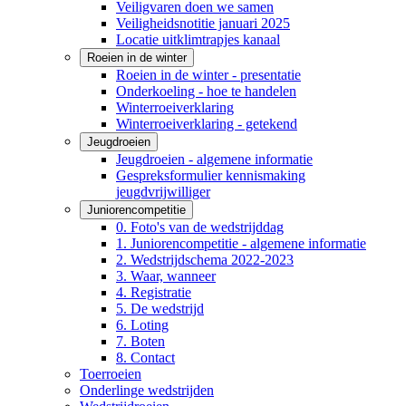
Veiligvaren doen we samen
Veiligheidsnotitie januari 2025
Locatie uitklimtrapjes kanaal
Roeien in de winter
Roeien in de winter - presentatie
Onderkoeling - hoe te handelen
Winterroeiverklaring
Winterroeiverklaring - getekend
Jeugdroeien
Jeugdroeien - algemene informatie
Gespreksformulier kennismaking
jeugdvrijwilliger
Juniorencompetitie
0. Foto's van de wedstrijddag
1. Juniorencompetitie - algemene informatie
2. Wedstrijdschema 2022-2023
3. Waar, wanneer
4. Registratie
5. De wedstrijd
6. Loting
7. Boten
8. Contact
Toerroeien
Onderlinge wedstrijden