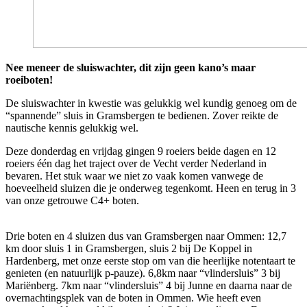
Nee meneer de sluiswachter, dit zijn geen kano’s maar
roeiboten!
De sluiswachter in kwestie was gelukkig wel kundig genoeg om de
“spannende” sluis in Gramsbergen te bedienen. Zover reikte de
nautische kennis gelukkig wel.
Deze donderdag en vrijdag gingen 9 roeiers beide dagen en 12
roeiers één dag het traject over de Vecht verder Nederland in
bevaren. Het stuk waar we niet zo vaak komen vanwege de
hoeveelheid sluizen die je onderweg tegenkomt. Heen en terug in 3
van onze getrouwe C4+ boten.
Drie boten en 4 sluizen dus van Gramsbergen naar Ommen: 12,7
km door sluis 1 in Gramsbergen, sluis 2 bij De Koppel in
Hardenberg, met onze eerste stop om van die heerlijke notentaart te
genieten (en natuurlijk p-pauze). 6,8km naar “vlindersluis” 3 bij
Mariënberg. 7km naar “vlindersluis” 4 bij Junne en daarna naar de
overnachtingsplek van de boten in Ommen. Wie heeft even