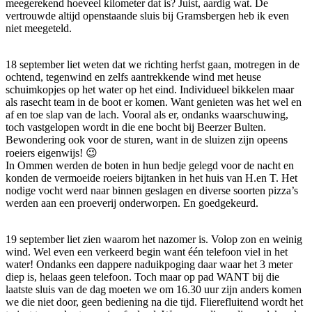
meegerekend hoeveel kilometer dat is? Juist, aardig wat. De
vertrouwde altijd openstaande sluis bij Gramsbergen heb ik even
niet meegeteld.
18 september liet weten dat we richting herfst gaan, motregen in de
ochtend, tegenwind en zelfs aantrekkende wind met heuse
schuimkopjes op het water op het eind. Individueel bikkelen maar
als rasecht team in de boot er komen. Want genieten was het wel en
af en toe slap van de lach. Vooral als er, ondanks waarschuwing,
toch vastgelopen wordt in die ene bocht bij Beerzer Bulten.
Bewondering ook voor de sturen, want in de sluizen zijn opeens
roeiers eigenwijs! 😉
In Ommen werden de boten in hun bedje gelegd voor de nacht en
konden de vermoeide roeiers bijtanken in het huis van H.en T. Het
nodige vocht werd naar binnen geslagen en diverse soorten pizza’s
werden aan een proeverij onderworpen. En goedgekeurd.
19 september liet zien waarom het nazomer is. Volop zon en weinig
wind. Wel even een verkeerd begin want één telefoon viel in het
water! Ondanks een dappere naduikpoging daar waar het 3 meter
diep is, helaas geen telefoon. Toch maar op pad WANT bij die
laatste sluis van de dag moeten we om 16.30 uur zijn anders komen
we die niet door, geen bediening na die tijd. Flierefluitend wordt het