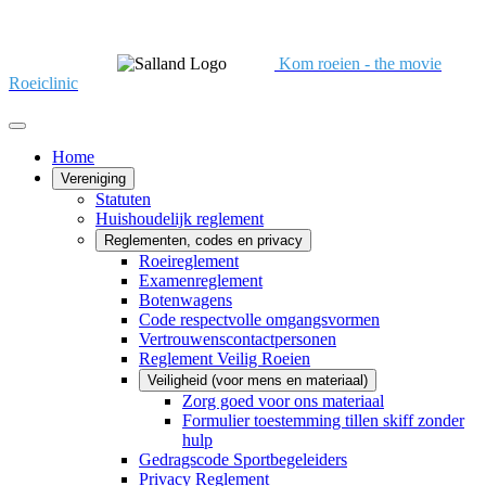
Kom roeien - the movie
Roeiclinic
Home
Vereniging
Statuten
Huishoudelijk reglement
Reglementen, codes en privacy
Roeireglement
Examenreglement
Botenwagens
Code respectvolle omgangsvormen
Vertrouwenscontactpersonen
Reglement Veilig Roeien
Veiligheid (voor mens en materiaal)
Zorg goed voor ons materiaal
Formulier toestemming tillen skiff zonder
hulp
Gedragscode Sportbegeleiders
Privacy Reglement