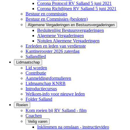
Corona Protocol RV Salland 5 juni 2021
Corona Richtlijnen RV Salland 5 juni 2021
Bestuur en commissies
Bestuur en Commissies (besloten)
Algemene Vergaderingen en Bestuursvergaderingen
Besluitenlijst Bestuursvergaderingen
Algemene Vergaderingen
Notulen Algemene Vergaderingen
Ereleden en leden van verdienste
Kantinerooster 2026 zaterdag
Sallandlied
Lidmaatschap
Lid worden
Contributie
Aanmeldingsformulieren
Lidmaatschap KNRB
Introductiecursus
Welkom-info voor nieuwe leden
Folder Salland
Roeien
Kom roeien bij RV Salland - film
Coachen
Veilig varen
Inklimmen na omslaan - instructievideo