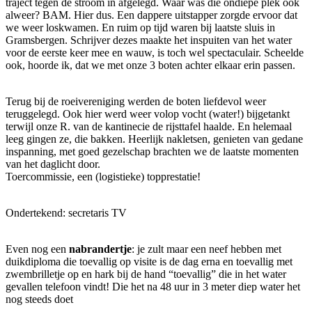
traject tegen de stroom in afgelegd. Waar was die ondiepe plek ook
alweer? BAM. Hier dus. Een dappere uitstapper zorgde ervoor dat
we weer loskwamen. En ruim op tijd waren bij laatste sluis in
Gramsbergen. Schrijver dezes maakte het inspuiten van het water
voor de eerste keer mee en wauw, is toch wel spectaculair. Scheelde
ook, hoorde ik, dat we met onze 3 boten achter elkaar erin passen.
Terug bij de roeivereniging werden de boten liefdevol weer
teruggelegd. Ook hier werd weer volop vocht (water!) bijgetankt
terwijl onze R. van de kantinecie de rijsttafel haalde. En helemaal
leeg gingen ze, die bakken. Heerlijk nakletsen, genieten van gedane
inspanning, met goed gezelschap brachten we de laatste momenten
van het daglicht door.
Toercommissie, een (logistieke) topprestatie!
Ondertekend: secretaris TV
Even nog een
nabrandertje
: je zult maar een neef hebben met
duikdiploma die toevallig op visite is de dag erna en toevallig met
zwembrilletje op en hark bij de hand “toevallig” die in het water
gevallen telefoon vindt! Die het na 48 uur in 3 meter diep water het
nog steeds doet