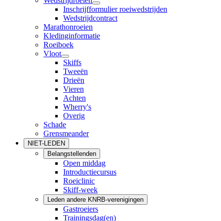
Wedstrijdroeien
Inschrijfformulier roeiwedstrijden
Wedstrijdcontract
Marathonroeien
Kledinginformatie
Roeiboek
Vloot
Skiffs
Tweeën
Drieën
Vieren
Achten
Wherry's
Overig
Schade
Grensmeander
NIET-LEDEN
Belangstellenden
Open middag
Introductiecursus
Roeiclinic
Skiff-week
Leden andere KNRB-verenigingen
Gastroeiers
Trainingsdag(en)