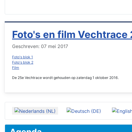
Foto's en film Vechtrace
Details
Geschreven: 07 mei 2017
Foto's blok 1
Foto's blok 2
Film
De 25e Vechtrace wordt gehouden op zaterdag 1 oktober 2016.
Selecteer de taal
Agenda