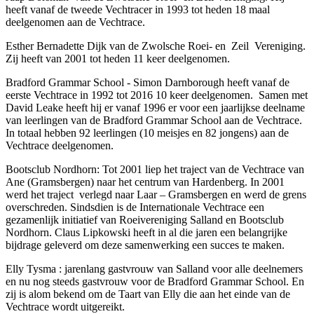
heeft vanaf de tweede Vechtracer in 1993 tot heden 18 maal
deelgenomen aan de Vechtrace.
Esther Bernadette Dijk van de Zwolsche Roei- en Zeil Vereniging.
Zij heeft van 2001 tot heden 11 keer deelgenomen.
Bradford Grammar School - Simon Darnborough heeft vanaf de
eerste Vechtrace in 1992 tot 2016 10 keer deelgenomen. Samen met
David Leake heeft hij er vanaf 1996 er voor een jaarlijkse deelname
van leerlingen van de Bradford Grammar School aan de Vechtrace.
In totaal hebben 92 leerlingen (10 meisjes en 82 jongens) aan de
Vechtrace deelgenomen.
Bootsclub Nordhorn: Tot 2001 liep het traject van de Vechtrace van
Ane (Gramsbergen) naar het centrum van Hardenberg. In 2001
werd het traject verlegd naar Laar – Gramsbergen en werd de grens
overschreden. Sindsdien is de Internationale Vechtrace een
gezamenlijk initiatief van Roeivereniging Salland en Bootsclub
Nordhorn. Claus Lipkowski heeft in al die jaren een belangrijke
bijdrage geleverd om deze samenwerking een succes te maken.
Elly Tysma : jarenlang gastvrouw van Salland voor alle deelnemers
en nu nog steeds gastvrouw voor de Bradford Grammar School. En
zij is alom bekend om de Taart van Elly die aan het einde van de
Vechtrace wordt uitgereikt.