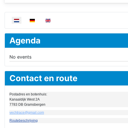
Selecteer de taal
Agenda
No events
Contact en route
Postadres en botenhuis:
Kanaaldijk West 2A
7783 DB Gramsbergen
vechtrace@gmail.com
Routebeschrijving