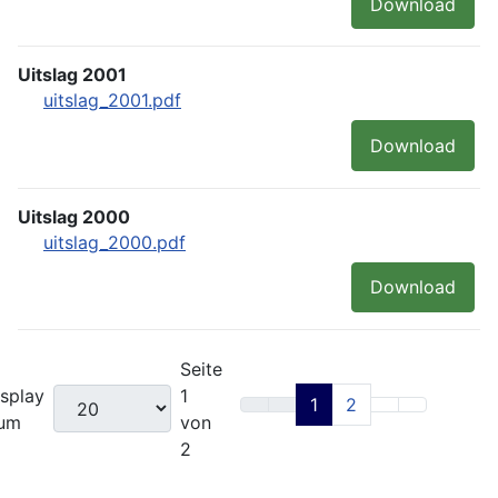
Download
Uitslag 2001
uitslag_2001.pdf
Download
Uitslag 2000
uitslag_2000.pdf
Download
Seite
splay
1
1
2
um
von
2