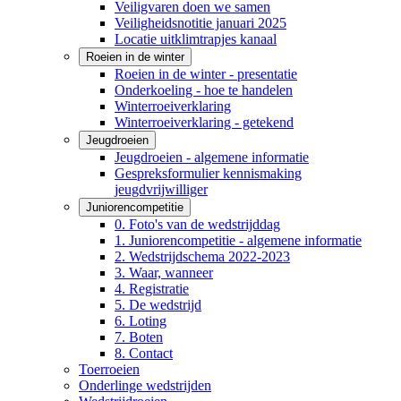
Veiligvaren doen we samen
Veiligheidsnotitie januari 2025
Locatie uitklimtrapjes kanaal
Roeien in de winter
Roeien in de winter - presentatie
Onderkoeling - hoe te handelen
Winterroeiverklaring
Winterroeiverklaring - getekend
Jeugdroeien
Jeugdroeien - algemene informatie
Gespreksformulier kennismaking
jeugdvrijwilliger
Juniorencompetitie
0. Foto's van de wedstrijddag
1. Juniorencompetitie - algemene informatie
2. Wedstrijdschema 2022-2023
3. Waar, wanneer
4. Registratie
5. De wedstrijd
6. Loting
7. Boten
8. Contact
Toerroeien
Onderlinge wedstrijden