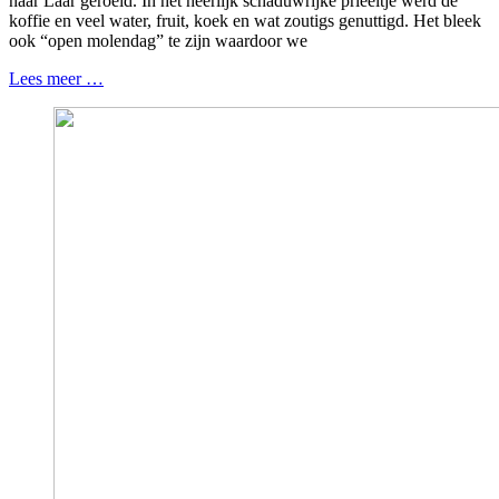
naar Laar geroeid. In het heerlijk schaduwrijke prieeltje werd de
koffie en veel water, fruit, koek en wat zoutigs genuttigd. Het bleek
ook “open molendag” te zijn waardoor we
Lees meer …