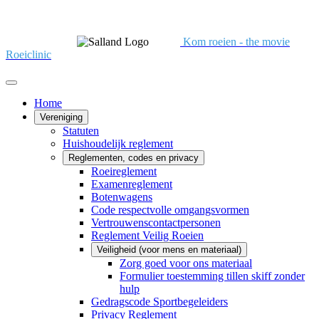
Kom roeien - the movie
Roeiclinic
Home
Vereniging
Statuten
Huishoudelijk reglement
Reglementen, codes en privacy
Roeireglement
Examenreglement
Botenwagens
Code respectvolle omgangsvormen
Vertrouwenscontactpersonen
Reglement Veilig Roeien
Veiligheid (voor mens en materiaal)
Zorg goed voor ons materiaal
Formulier toestemming tillen skiff zonder
hulp
Gedragscode Sportbegeleiders
Privacy Reglement