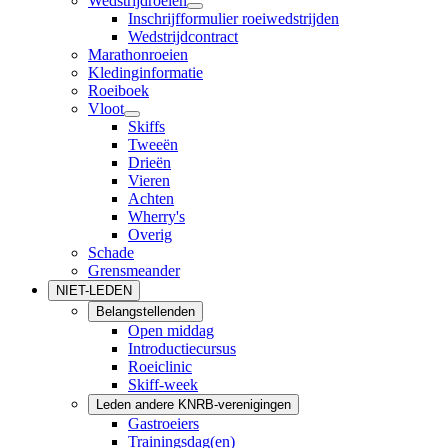
Wedstrijdroeien
Inschrijfformulier roeiwedstrijden
Wedstrijdcontract
Marathonroeien
Kledinginformatie
Roeiboek
Vloot
Skiffs
Tweeën
Drieën
Vieren
Achten
Wherry's
Overig
Schade
Grensmeander
NIET-LEDEN
Belangstellenden
Open middag
Introductiecursus
Roeiclinic
Skiff-week
Leden andere KNRB-verenigingen
Gastroeiers
Trainingsdag(en)