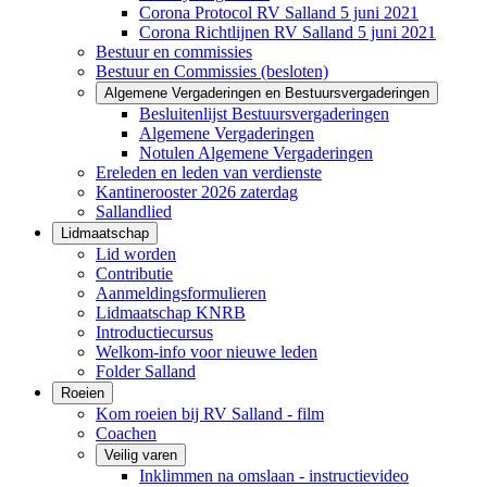
Corona Protocol RV Salland 5 juni 2021
Corona Richtlijnen RV Salland 5 juni 2021
Bestuur en commissies
Bestuur en Commissies (besloten)
Algemene Vergaderingen en Bestuursvergaderingen
Besluitenlijst Bestuursvergaderingen
Algemene Vergaderingen
Notulen Algemene Vergaderingen
Ereleden en leden van verdienste
Kantinerooster 2026 zaterdag
Sallandlied
Lidmaatschap
Lid worden
Contributie
Aanmeldingsformulieren
Lidmaatschap KNRB
Introductiecursus
Welkom-info voor nieuwe leden
Folder Salland
Roeien
Kom roeien bij RV Salland - film
Coachen
Veilig varen
Inklimmen na omslaan - instructievideo