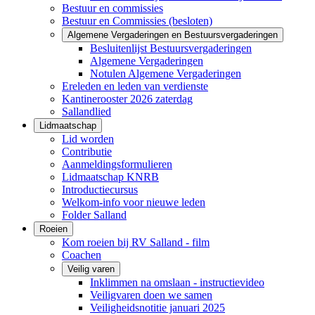
Bestuur en commissies
Bestuur en Commissies (besloten)
Algemene Vergaderingen en Bestuursvergaderingen
Besluitenlijst Bestuursvergaderingen
Algemene Vergaderingen
Notulen Algemene Vergaderingen
Ereleden en leden van verdienste
Kantinerooster 2026 zaterdag
Sallandlied
Lidmaatschap
Lid worden
Contributie
Aanmeldingsformulieren
Lidmaatschap KNRB
Introductiecursus
Welkom-info voor nieuwe leden
Folder Salland
Roeien
Kom roeien bij RV Salland - film
Coachen
Veilig varen
Inklimmen na omslaan - instructievideo
Veiligvaren doen we samen
Veiligheidsnotitie januari 2025