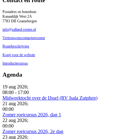
Contact en route
Postadres en botenhuis:
Kanaaldijk West 2A
7783 DB Gramsbergen
info@salland-roeien.nl
Vertrouwenscontactpersonen
Routebeschrijving
Kopij voor de website
Introductiecursus
Agenda
19 aug 2026
;
08:00
-
17:00
Midweektocht over de IJssel (RV Isala Zutphen)
21 aug 2026
;
00:00
Zomer roeicursus 2026, dag 1
22 aug 2026
;
00:00
Zomer roeicursus 2026, 2e dag
23 aug 2026
;