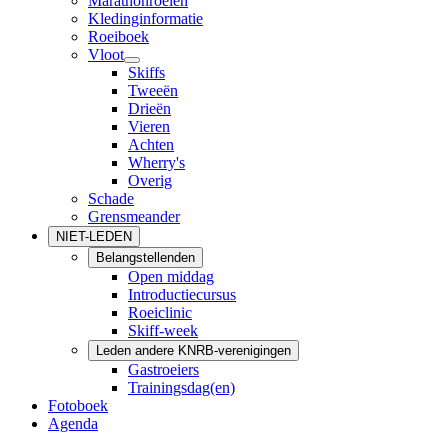
Marathonroeien
Kledinginformatie
Roeiboek
Vloot
Skiffs
Tweeën
Drieën
Vieren
Achten
Wherry's
Overig
Schade
Grensmeander
NIET-LEDEN
Belangstellenden
Open middag
Introductiecursus
Roeiclinic
Skiff-week
Leden andere KNRB-verenigingen
Gastroeiers
Trainingsdag(en)
Fotoboek
Agenda