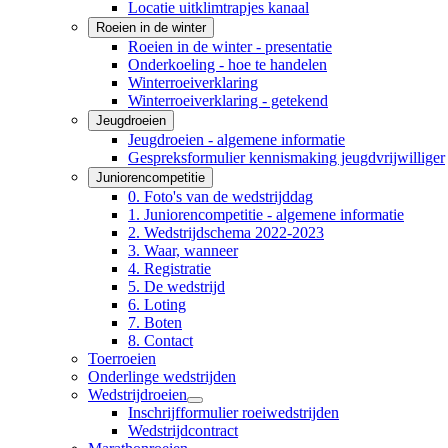
Locatie uitklimtrapjes kanaal
Roeien in de winter
Roeien in de winter - presentatie
Onderkoeling - hoe te handelen
Winterroeiverklaring
Winterroeiverklaring - getekend
Jeugdroeien
Jeugdroeien - algemene informatie
Gespreksformulier kennismaking jeugdvrijwilliger
Juniorencompetitie
0. Foto's van de wedstrijddag
1. Juniorencompetitie - algemene informatie
2. Wedstrijdschema 2022-2023
3. Waar, wanneer
4. Registratie
5. De wedstrijd
6. Loting
7. Boten
8. Contact
Toerroeien
Onderlinge wedstrijden
Wedstrijdroeien
Inschrijfformulier roeiwedstrijden
Wedstrijdcontract