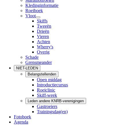
Marathonroeien
Kledinginformatie
Roeiboek
Vloot
Skiffs
Tweeën
Drieën
Vieren
Achten
Wherry's
Overig
Schade
Grensmeander
NIET-LEDEN
Belangstellenden
Open middag
Introductiecursus
Roeiclinic
Skiff-week
Leden andere KNRB-verenigingen
Gastroeiers
Trainingsdag(en)
Fotoboek
Agenda