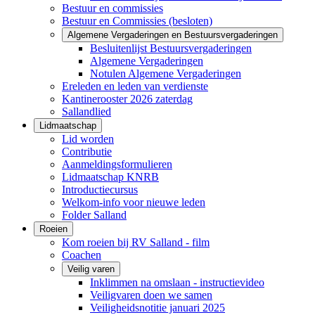
Bestuur en commissies
Bestuur en Commissies (besloten)
Algemene Vergaderingen en Bestuursvergaderingen
Besluitenlijst Bestuursvergaderingen
Algemene Vergaderingen
Notulen Algemene Vergaderingen
Ereleden en leden van verdienste
Kantinerooster 2026 zaterdag
Sallandlied
Lidmaatschap
Lid worden
Contributie
Aanmeldingsformulieren
Lidmaatschap KNRB
Introductiecursus
Welkom-info voor nieuwe leden
Folder Salland
Roeien
Kom roeien bij RV Salland - film
Coachen
Veilig varen
Inklimmen na omslaan - instructievideo
Veiligvaren doen we samen
Veiligheidsnotitie januari 2025