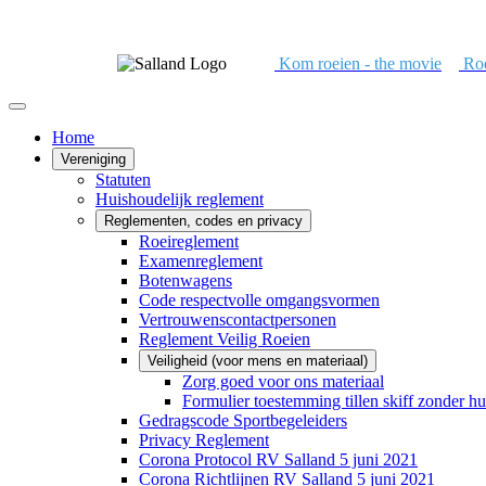
Kom roeien - the movie
Roe
Home
Vereniging
Statuten
Huishoudelijk reglement
Reglementen, codes en privacy
Roeireglement
Examenreglement
Botenwagens
Code respectvolle omgangsvormen
Vertrouwenscontactpersonen
Reglement Veilig Roeien
Veiligheid (voor mens en materiaal)
Zorg goed voor ons materiaal
Formulier toestemming tillen skiff zonder hu
Gedragscode Sportbegeleiders
Privacy Reglement
Corona Protocol RV Salland 5 juni 2021
Corona Richtlijnen RV Salland 5 juni 2021