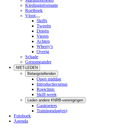
Marathonroeien
Kledinginformatie
Roeiboek
Vloot
Skiffs
Tweeën
Drieën
Vieren
Achten
Wherry's
Overig
Schade
Grensmeander
NIET-LEDEN
Belangstellenden
Open middag
Introductiecursus
Roeiclinic
Skiff-week
Leden andere KNRB-verenigingen
Gastroeiers
Trainingsdag(en)
Fotoboek
Agenda