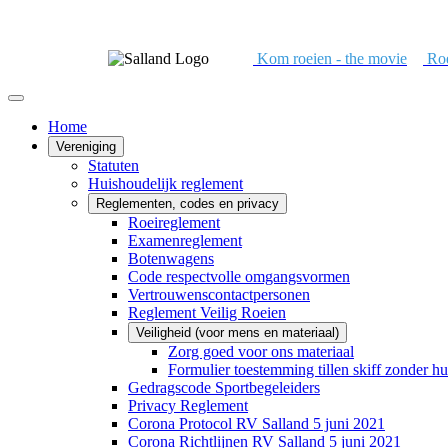
Kom roeien - the movie
Roe
Home
Vereniging
Statuten
Huishoudelijk reglement
Reglementen, codes en privacy
Roeireglement
Examenreglement
Botenwagens
Code respectvolle omgangsvormen
Vertrouwenscontactpersonen
Reglement Veilig Roeien
Veiligheid (voor mens en materiaal)
Zorg goed voor ons materiaal
Formulier toestemming tillen skiff zonder hu
Gedragscode Sportbegeleiders
Privacy Reglement
Corona Protocol RV Salland 5 juni 2021
Corona Richtlijnen RV Salland 5 juni 2021