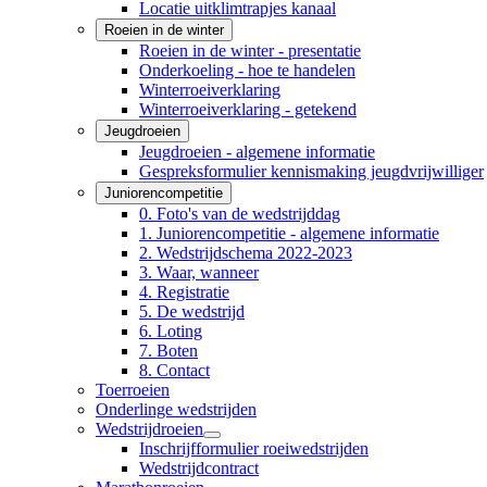
Locatie uitklimtrapjes kanaal
Roeien in de winter
Roeien in de winter - presentatie
Onderkoeling - hoe te handelen
Winterroeiverklaring
Winterroeiverklaring - getekend
Jeugdroeien
Jeugdroeien - algemene informatie
Gespreksformulier kennismaking jeugdvrijwilliger
Juniorencompetitie
0. Foto's van de wedstrijddag
1. Juniorencompetitie - algemene informatie
2. Wedstrijdschema 2022-2023
3. Waar, wanneer
4. Registratie
5. De wedstrijd
6. Loting
7. Boten
8. Contact
Toerroeien
Onderlinge wedstrijden
Wedstrijdroeien
Inschrijfformulier roeiwedstrijden
Wedstrijdcontract