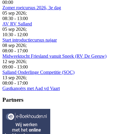
00:00
Zomer roeicursus 2026, 3e dag
05 sep 2026
;
08:30
-
13:00
AV RV Salland
05 sep 2026
;
10:30
-
12:00
Start introductiecursus najaar
08 sep 2026
;
08:00
-
17:00
Midweektocht Friesland vanuit Sneek (RV De Geeuw)
12 sep 2026
;
09:00
-
13:00
Salland Onderlinge Competitie (SOC)
13 sep 2026
;
08:00
-
17:00
Gastkanoërs met Aad vd Vaart
Partners