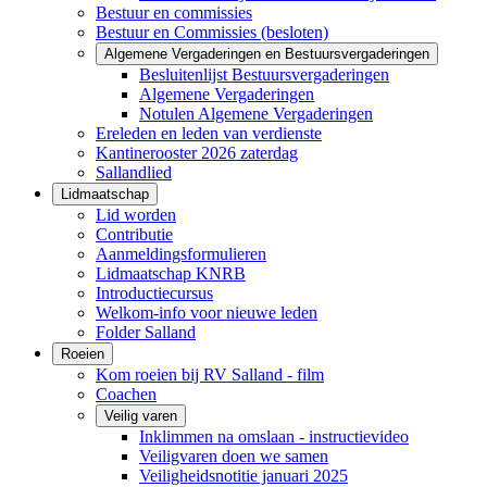
Bestuur en commissies
Bestuur en Commissies (besloten)
Algemene Vergaderingen en Bestuursvergaderingen
Besluitenlijst Bestuursvergaderingen
Algemene Vergaderingen
Notulen Algemene Vergaderingen
Ereleden en leden van verdienste
Kantinerooster 2026 zaterdag
Sallandlied
Lidmaatschap
Lid worden
Contributie
Aanmeldingsformulieren
Lidmaatschap KNRB
Introductiecursus
Welkom-info voor nieuwe leden
Folder Salland
Roeien
Kom roeien bij RV Salland - film
Coachen
Veilig varen
Inklimmen na omslaan - instructievideo
Veiligvaren doen we samen
Veiligheidsnotitie januari 2025