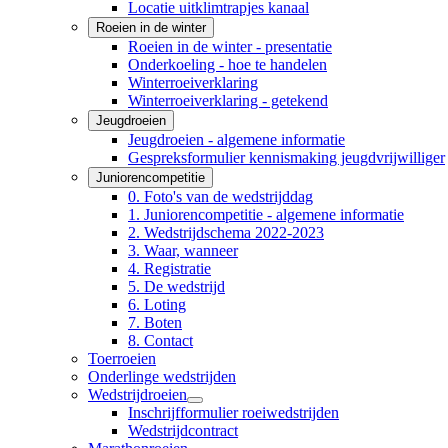
Locatie uitklimtrapjes kanaal
Roeien in de winter
Roeien in de winter - presentatie
Onderkoeling - hoe te handelen
Winterroeiverklaring
Winterroeiverklaring - getekend
Jeugdroeien
Jeugdroeien - algemene informatie
Gespreksformulier kennismaking jeugdvrijwilliger
Juniorencompetitie
0. Foto's van de wedstrijddag
1. Juniorencompetitie - algemene informatie
2. Wedstrijdschema 2022-2023
3. Waar, wanneer
4. Registratie
5. De wedstrijd
6. Loting
7. Boten
8. Contact
Toerroeien
Onderlinge wedstrijden
Wedstrijdroeien
Inschrijfformulier roeiwedstrijden
Wedstrijdcontract