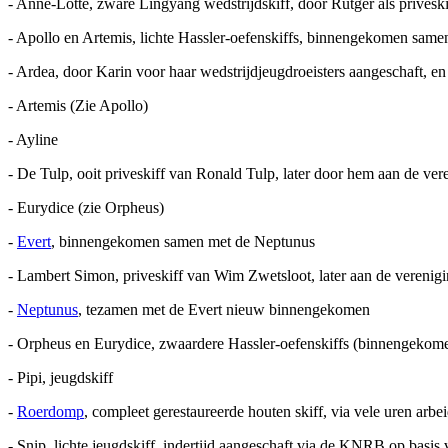
- Anne-Lotte, zware Lingyang wedstrijdskiff, door Rutger als privesk
- Apollo en Artemis, lichte Hassler-oefenskiffs, binnengekomen sam
- Ardea, door Karin voor haar wedstrijdjeugdroeisters aangeschaft, en
- Artemis (Zie Apollo)
- Ayline
- De Tulp, ooit priveskiff van Ronald Tulp, later door hem aan de ve
- Eurydice (zie Orpheus)
-
Evert
, binnengekomen samen met de Neptunus
- Lambert Simon, priveskiff van Wim Zwetsloot, later aan de vereni
-
Neptunus
, tezamen met de Evert nieuw binnengekomen
- Orpheus en Eurydice, zwaardere Hassler-oefenskiffs (binnengekome
- Pipi, jeugdskiff
-
Roerdomp
, compleet gerestaureerde houten skiff, via vele uren arb
- Snip, lichte jeugdskiff, indertijd aangeschaft via de KNRB op basi