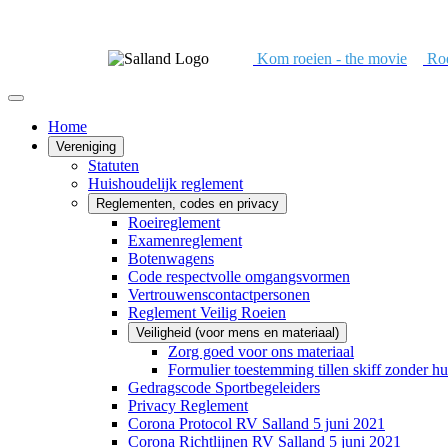
Kom roeien - the movie
Roe
Home
Vereniging
Statuten
Huishoudelijk reglement
Reglementen, codes en privacy
Roeireglement
Examenreglement
Botenwagens
Code respectvolle omgangsvormen
Vertrouwenscontactpersonen
Reglement Veilig Roeien
Veiligheid (voor mens en materiaal)
Zorg goed voor ons materiaal
Formulier toestemming tillen skiff zonder hu
Gedragscode Sportbegeleiders
Privacy Reglement
Corona Protocol RV Salland 5 juni 2021
Corona Richtlijnen RV Salland 5 juni 2021