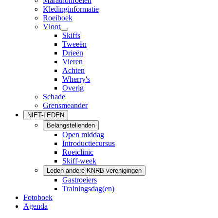
Marathonroeien
Kledinginformatie
Roeiboek
Vloot
Skiffs
Tweeën
Drieën
Vieren
Achten
Wherry's
Overig
Schade
Grensmeander
NIET-LEDEN
Belangstellenden
Open middag
Introductiecursus
Roeiclinic
Skiff-week
Leden andere KNRB-verenigingen
Gastroeiers
Trainingsdag(en)
Fotoboek
Agenda