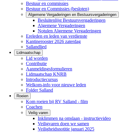
Bestuur en commissies
Bestuur en Commissies (besloten)
Algemene Vergaderingen en Bestuursvergaderingen
Besluitenlijst Bestuursvergaderingen
Algemene Vergaderingen
Notulen Algemene Vergaderingen
Ereleden en leden van verdienste
Kantinerooster 2026 zaterdag
Sallandlied
Lidmaatschap
Lid worden
Contributie
Aanmeldingsformulieren
Lidmaatschap KNRB
Introductiecursus
Welkom-info voor nieuwe leden
Folder Salland
Roeien
Kom roeien bij RV Salland - film
Coachen
Veilig varen
Inklimmen na omslaan - instructievideo
Veiligvaren doen we samen
Veiligheidsnotitie januari 2025