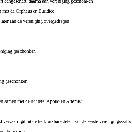
iff aangeschaft, daarna aan vereniging geschonken
en met de Orpheus en Euridice
 later aan de vereniging overgedragen
reniging geschonken
ging geschonken
n samen met de lichtere Apollo en Artemis)
eid vervaardigd uit de herbruikbare delen van de eerste verenigingsski
s van huurkoop