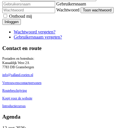
Gebruikersnaam
Wachtwoord
Toon wachtwoord
Onthoud mij
Inloggen
Wachtwoord vergeten?
Gebruikersnaam vergeten?
Contact en route
Postadres en botenhuis:
Kanaaldijk West 2A
7783 DB Gramsbergen
info@salland-roeien.nl
Vertrouwenscontactpersonen
Routebeschrijving
Kopij voor de website
Introductiecursus
Agenda
12 aug 2026
;