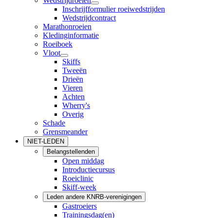
Wedstrijdroeien
Inschrijfformulier roeiwedstrijden
Wedstrijdcontract
Marathonroeien
Kledinginformatie
Roeiboek
Vloot
Skiffs
Tweeën
Drieën
Vieren
Achten
Wherry's
Overig
Schade
Grensmeander
NIET-LEDEN
Belangstellenden
Open middag
Introductiecursus
Roeiclinic
Skiff-week
Leden andere KNRB-verenigingen
Gastroeiers
Trainingsdag(en)