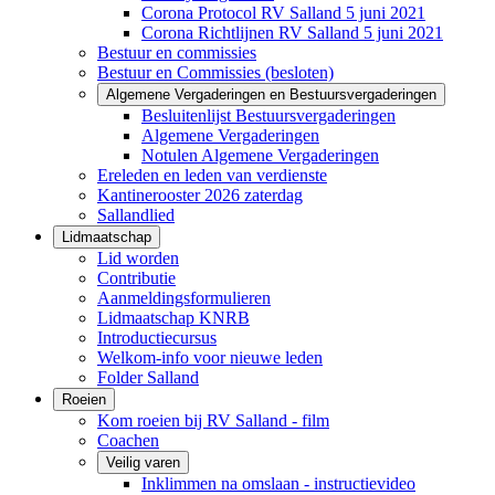
Corona Protocol RV Salland 5 juni 2021
Corona Richtlijnen RV Salland 5 juni 2021
Bestuur en commissies
Bestuur en Commissies (besloten)
Algemene Vergaderingen en Bestuursvergaderingen
Besluitenlijst Bestuursvergaderingen
Algemene Vergaderingen
Notulen Algemene Vergaderingen
Ereleden en leden van verdienste
Kantinerooster 2026 zaterdag
Sallandlied
Lidmaatschap
Lid worden
Contributie
Aanmeldingsformulieren
Lidmaatschap KNRB
Introductiecursus
Welkom-info voor nieuwe leden
Folder Salland
Roeien
Kom roeien bij RV Salland - film
Coachen
Veilig varen
Inklimmen na omslaan - instructievideo