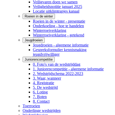
Veiligvaren doen we samen
Veiligheidsnotitie januari 2025
Locatie uitklimtrapjes kanaal
Roeien in de winter
Roeien in de winter - presentatie
Onderkoeling - hoe te handelen
Winterroeiverklaring
Winterroeiverklaring - getekend
Jeugdroeien
Jeugdroeien - algemene informatie
Gespreksformulier kennismaking
jeugdvrijwilliger
Juniorencompetitie
0. Foto's van de wedstrijddag
1. Juniorencompetitie - algemene informatie
2. Wedstrijdschema 2022-2023
3. Waar, wanneer
4. Registratie
5. De wedstrijd
6. Loting
7. Boten
8. Contact
Toerroeien
Onderlinge wedstrijden