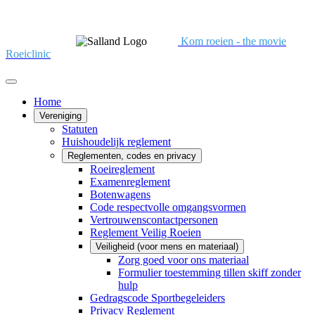
Kom roeien - the movie
Roeiclinic
Home
Vereniging
Statuten
Huishoudelijk reglement
Reglementen, codes en privacy
Roeireglement
Examenreglement
Botenwagens
Code respectvolle omgangsvormen
Vertrouwenscontactpersonen
Reglement Veilig Roeien
Veiligheid (voor mens en materiaal)
Zorg goed voor ons materiaal
Formulier toestemming tillen skiff zonder
hulp
Gedragscode Sportbegeleiders
Privacy Reglement