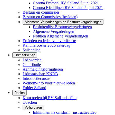
Corona Protocol RV Salland 5 juni 2021
Corona Richtlijnen RV Salland 5 juni 2021
Bestuur en commissies
Bestuur en Commissies (besloten)
Algemene Vergaderingen en Bestuursvergaderingen
Besluitenlijst Bestuursvergaderingen
Algemene Vergaderingen
Notulen Algemene Vergaderingen
Ereleden en leden van verdienste
Kantinerooster 2026 zaterdag
Sallandlied
Lidmaatschap
Lid worden
Contributie
Aanmeldingsformulieren
Lidmaatschap KNRB
Introductiecursus
Welkom-info voor nieuwe leden
Folder Salland
Roeien
Kom roeien bij RV Salland - film
Coachen
Veilig varen
Inklimmen na omslaan - instructievideo