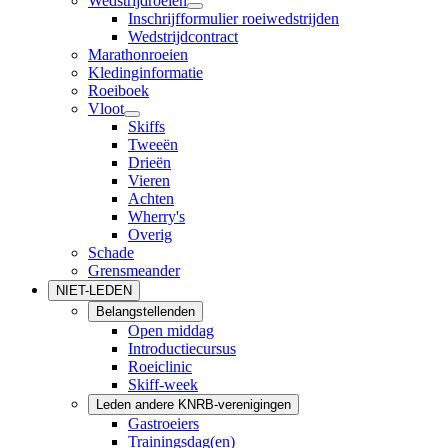
Wedstrijdroeien
Inschrijfformulier roeiwedstrijden
Wedstrijdcontract
Marathonroeien
Kledinginformatie
Roeiboek
Vloot
Skiffs
Tweeën
Drieën
Vieren
Achten
Wherry's
Overig
Schade
Grensmeander
NIET-LEDEN
Belangstellenden
Open middag
Introductiecursus
Roeiclinic
Skiff-week
Leden andere KNRB-verenigingen
Gastroeiers
Trainingsdag(en)