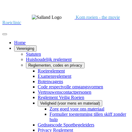
Kom roeien - the movie
Roeiclinic
Home
Vereniging
Statuten
Huishoudelijk reglement
Reglementen, codes en privacy
Roeireglement
Examenreglement
Botenwagens
Code respectvolle omgangsvormen
Vertrouwenscontactpersonen
Reglement Veilig Roeien
Veiligheid (voor mens en materiaal)
Zorg goed voor ons materiaal
Formulier toestemming tillen skiff zonder
hulp
Gedragscode Sportbegeleiders
Privacy Reglement