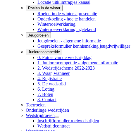
Locatie uitklimtrapjes kanaal
Roeien in de winter
Roeien in de winter - presentatie
Onderkoeling - hoe te handelen
Winterroeiverklaring
Winterroeiverklaring - getekend
Jeugdroeien
Jeugdroeien - algemene informatie
Gespreksformulier kennismaking jeugdvrijwilliger
Juniorencompetitie
0. Foto's van de wedstrijddag
1. Juniorencompetitie - algemene informatie
2. Wedstrijdschema 2022-2023
3. Waar, wanneer
4. Registratie
5. De wedstrijd
6. Loting
7. Boten
8. Contact
Toerroeien
Onderlinge wedstrijden
Wedstrijdroeien
Inschrijfformulier roeiwedstrijden
Wedstrijdcontract