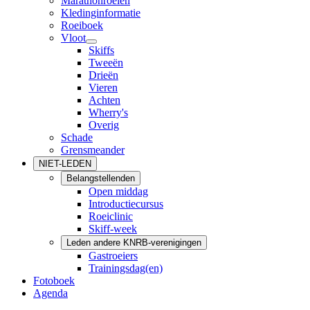
Marathonroeien
Kledinginformatie
Roeiboek
Vloot
Skiffs
Tweeën
Drieën
Vieren
Achten
Wherry's
Overig
Schade
Grensmeander
NIET-LEDEN
Belangstellenden
Open middag
Introductiecursus
Roeiclinic
Skiff-week
Leden andere KNRB-verenigingen
Gastroeiers
Trainingsdag(en)
Fotoboek
Agenda