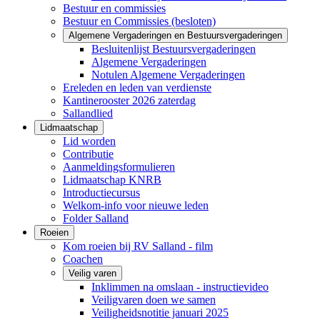
Bestuur en commissies
Bestuur en Commissies (besloten)
Algemene Vergaderingen en Bestuursvergaderingen
Besluitenlijst Bestuursvergaderingen
Algemene Vergaderingen
Notulen Algemene Vergaderingen
Ereleden en leden van verdienste
Kantinerooster 2026 zaterdag
Sallandlied
Lidmaatschap
Lid worden
Contributie
Aanmeldingsformulieren
Lidmaatschap KNRB
Introductiecursus
Welkom-info voor nieuwe leden
Folder Salland
Roeien
Kom roeien bij RV Salland - film
Coachen
Veilig varen
Inklimmen na omslaan - instructievideo
Veiligvaren doen we samen
Veiligheidsnotitie januari 2025