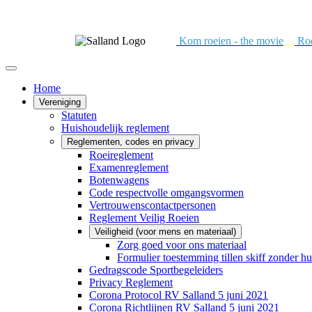
Kom roeien - the movie
Roe
Home
Vereniging
Statuten
Huishoudelijk reglement
Reglementen, codes en privacy
Roeireglement
Examenreglement
Botenwagens
Code respectvolle omgangsvormen
Vertrouwenscontactpersonen
Reglement Veilig Roeien
Veiligheid (voor mens en materiaal)
Zorg goed voor ons materiaal
Formulier toestemming tillen skiff zonder hu
Gedragscode Sportbegeleiders
Privacy Reglement
Corona Protocol RV Salland 5 juni 2021
Corona Richtlijnen RV Salland 5 juni 2021