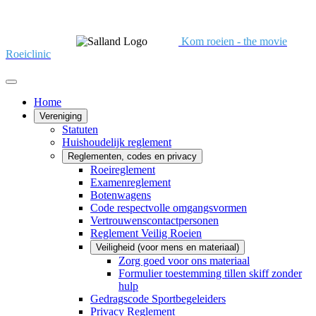
Kom roeien - the movie
Roeiclinic
Home
Vereniging
Statuten
Huishoudelijk reglement
Reglementen, codes en privacy
Roeireglement
Examenreglement
Botenwagens
Code respectvolle omgangsvormen
Vertrouwenscontactpersonen
Reglement Veilig Roeien
Veiligheid (voor mens en materiaal)
Zorg goed voor ons materiaal
Formulier toestemming tillen skiff zonder
hulp
Gedragscode Sportbegeleiders
Privacy Reglement