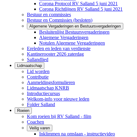
Corona Protocol RV Salland 5 juni 2021
Corona Richtlijnen RV Salland 5 juni 2021
Bestuur en commissies
Bestuur en Commissies (besloten)
Algemene Vergaderingen en Bestuursvergaderingen
Besluitenlijst Bestuursvergaderingen
Algemene Vergaderingen
Notulen Algemene Vergaderingen
Ereleden en leden van verdienste
Kantinerooster 2026 zaterdag
Sallandlied
Lidmaatschap
Lid worden
Contributie
Aanmeldingsformulieren
Lidmaatschap KNRB
Introductiecursus
Welkom-info voor nieuwe leden
Folder Salland
Roeien
Kom roeien bij RV Salland - film
Coachen
Veilig varen
Inklimmen na omslaan - instructievideo