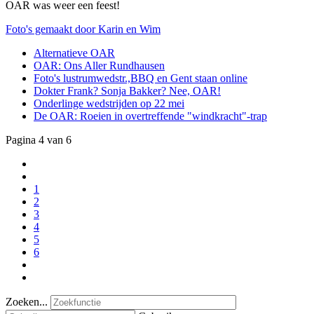
OAR was weer een feest!
Foto's gemaakt door Karin en Wim
Alternatieve OAR
OAR: Ons Aller Rundhausen
Foto's lustrumwedstr.,BBQ en Gent staan online
Dokter Frank? Sonja Bakker? Nee, OAR!
Onderlinge wedstrijden op 22 mei
De OAR: Roeien in overtreffende "windkracht"-trap
Pagina 4 van 6
1
2
3
4
5
6
Zoeken...