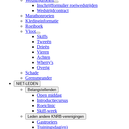
Wedstrijdroeien
Inschrijfformulier roeiwedstrijden
Wedstrijdcontract
Marathonroeien
Kledinginformatie
Roeiboek
Vloot
Skiffs
Tweeën
Drieën
Vieren
Achten
Wherry's
Overig
Schade
Grensmeander
NIET-LEDEN
Belangstellenden
Open middag
Introductiecursus
Roeiclinic
Skiff-week
Leden andere KNRB-verenigingen
Gastroeiers
Trainingsdag(en)