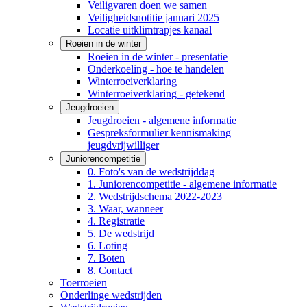
Veiligvaren doen we samen
Veiligheidsnotitie januari 2025
Locatie uitklimtrapjes kanaal
Roeien in de winter
Roeien in de winter - presentatie
Onderkoeling - hoe te handelen
Winterroeiverklaring
Winterroeiverklaring - getekend
Jeugdroeien
Jeugdroeien - algemene informatie
Gespreksformulier kennismaking
jeugdvrijwilliger
Juniorencompetitie
0. Foto's van de wedstrijddag
1. Juniorencompetitie - algemene informatie
2. Wedstrijdschema 2022-2023
3. Waar, wanneer
4. Registratie
5. De wedstrijd
6. Loting
7. Boten
8. Contact
Toerroeien
Onderlinge wedstrijden