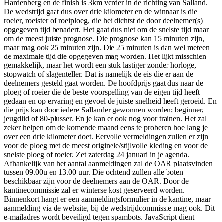
Hardenberg en de finish is 3km verder in de richting van Salland.
De wedstrijd gaat dus over drie kilometer en de winnaar is die
roeier, roeister of roeiploeg, die het dichtst de door deelnemer(s)
opgegeven tijd benadert. Het gaat dus niet om de snelste tijd maar
om de meest juiste prognose. Die prognose kan 15 minuten zijn,
maar mag ook 25 minuten zijn. Die 25 minuten is dan wel meteen
de maximale tijd die opgegeven mag worden. Het lijkt misschien
gemakkelijk, maar het wordt een stuk lastiger zonder horloge,
stopwatch of slagenteller. Dat is namelijk de eis die er aan de
deelnemers gesteld gaat worden. De hoofdprijs gaat dus naar de
ploeg of roeier die de beste voorspelling van de eigen tijd heeft
gedaan en op ervaring en gevoel de juiste snelheid heeft geroeid. En
die prijs kan door iedere Sallander gewonnen worden; beginner,
jeugdlid of 80-plusser. En je kan er ook nog voor trainen. Het zal
zeker helpen om de komende maand eens te proberen hoe lang je
over een drie kilometer doet. Eervolle vermeldingen zullen er zijn
voor de ploeg met de meest originele/stijlvolle kleding en voor de
snelste ploeg of roeier. Zet zaterdag 24 januari in je agenda.
Afhankelijk van het aantal aanmeldingen zal de OAR plaatsvinden
tussen 09.00u en 13.00 uur. Die ochtend zullen alle boten
beschikbaar zijn voor de deelnemers aan de OAR. Door de
kantinecommissie zal er winterse kost geserveerd worden.
Binnenkort hangt er een aanmeldingsformulier in de kantine, maar
aanmelding via de website, bij de wedstrijdcommissie mag ook.
Dit
e-mailadres wordt beveiligd tegen spambots. JavaScript dient