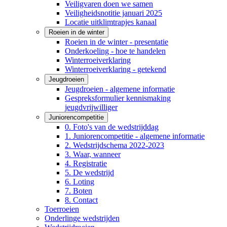
Veiligvaren doen we samen
Veiligheidsnotitie januari 2025
Locatie uitklimtrapjes kanaal
Roeien in de winter
Roeien in de winter - presentatie
Onderkoeling - hoe te handelen
Winterroeiverklaring
Winterroeiverklaring - getekend
Jeugdroeien
Jeugdroeien - algemene informatie
Gespreksformulier kennismaking
jeugdvrijwilliger
Juniorencompetitie
0. Foto's van de wedstrijddag
1. Juniorencompetitie - algemene informatie
2. Wedstrijdschema 2022-2023
3. Waar, wanneer
4. Registratie
5. De wedstrijd
6. Loting
7. Boten
8. Contact
Toerroeien
Onderlinge wedstrijden