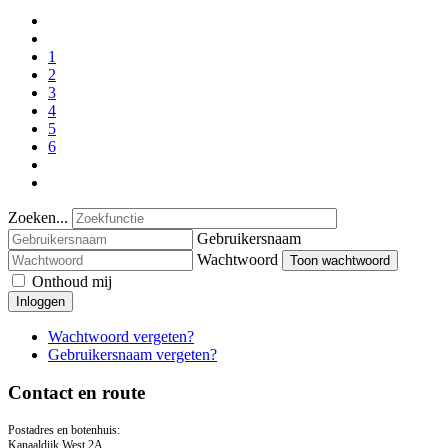
1
2
3
4
5
6
Zoeken...
Gebruikersnaam
Wachtwoord
Toon wachtwoord
Onthoud mij
Inloggen
Wachtwoord vergeten?
Gebruikersnaam vergeten?
Contact en route
Postadres en botenhuis:
Kanaaldijk West 2A