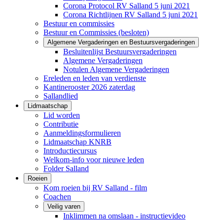
Corona Protocol RV Salland 5 juni 2021
Corona Richtlijnen RV Salland 5 juni 2021
Bestuur en commissies
Bestuur en Commissies (besloten)
Algemene Vergaderingen en Bestuursvergaderingen
Besluitenlijst Bestuursvergaderingen
Algemene Vergaderingen
Notulen Algemene Vergaderingen
Ereleden en leden van verdienste
Kantinerooster 2026 zaterdag
Sallandlied
Lidmaatschap
Lid worden
Contributie
Aanmeldingsformulieren
Lidmaatschap KNRB
Introductiecursus
Welkom-info voor nieuwe leden
Folder Salland
Roeien
Kom roeien bij RV Salland - film
Coachen
Veilig varen
Inklimmen na omslaan - instructievideo