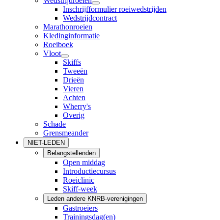
Wedstrijdroeien
Inschrijfformulier roeiwedstrijden
Wedstrijdcontract
Marathonroeien
Kledinginformatie
Roeiboek
Vloot
Skiffs
Tweeën
Drieën
Vieren
Achten
Wherry's
Overig
Schade
Grensmeander
NIET-LEDEN
Belangstellenden
Open middag
Introductiecursus
Roeiclinic
Skiff-week
Leden andere KNRB-verenigingen
Gastroeiers
Trainingsdag(en)