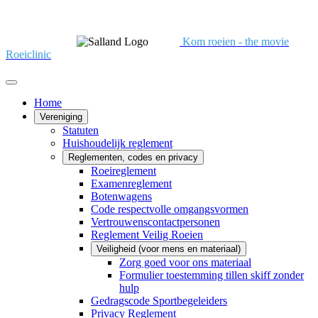
Kom roeien - the movie
Roeiclinic
Home
Vereniging
Statuten
Huishoudelijk reglement
Reglementen, codes en privacy
Roeireglement
Examenreglement
Botenwagens
Code respectvolle omgangsvormen
Vertrouwenscontactpersonen
Reglement Veilig Roeien
Veiligheid (voor mens en materiaal)
Zorg goed voor ons materiaal
Formulier toestemming tillen skiff zonder
hulp
Gedragscode Sportbegeleiders
Privacy Reglement