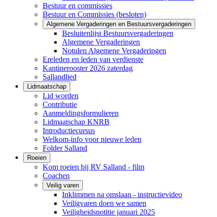
Bestuur en commissies
Bestuur en Commissies (besloten)
Algemene Vergaderingen en Bestuursvergaderingen
Besluitenlijst Bestuursvergaderingen
Algemene Vergaderingen
Notulen Algemene Vergaderingen
Ereleden en leden van verdienste
Kantinerooster 2026 zaterdag
Sallandlied
Lidmaatschap
Lid worden
Contributie
Aanmeldingsformulieren
Lidmaatschap KNRB
Introductiecursus
Welkom-info voor nieuwe leden
Folder Salland
Roeien
Kom roeien bij RV Salland - film
Coachen
Veilig varen
Inklimmen na omslaan - instructievideo
Veiligvaren doen we samen
Veiligheidsnotitie januari 2025