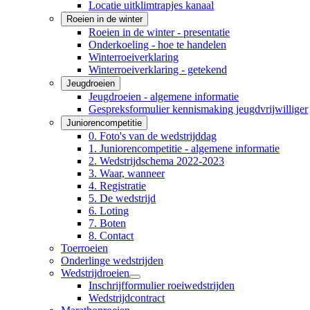
Locatie uitklimtrapjes kanaal
Roeien in de winter
Roeien in de winter - presentatie
Onderkoeling - hoe te handelen
Winterroeiverklaring
Winterroeiverklaring - getekend
Jeugdroeien
Jeugdroeien - algemene informatie
Gespreksformulier kennismaking jeugdvrijwilliger
Juniorencompetitie
0. Foto's van de wedstrijddag
1. Juniorencompetitie - algemene informatie
2. Wedstrijdschema 2022-2023
3. Waar, wanneer
4. Registratie
5. De wedstrijd
6. Loting
7. Boten
8. Contact
Toerroeien
Onderlinge wedstrijden
Wedstrijdroeien
Inschrijfformulier roeiwedstrijden
Wedstrijdcontract