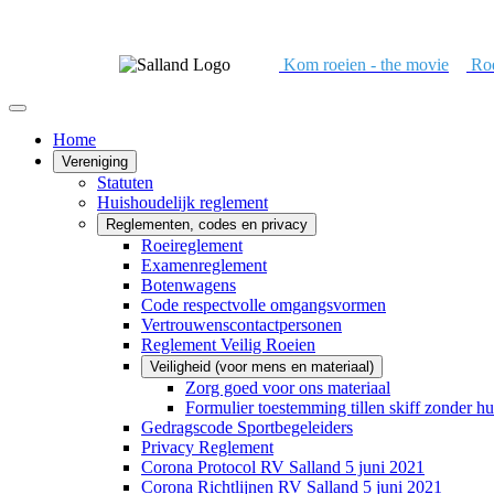
Kom roeien - the movie
Roe
Home
Vereniging
Statuten
Huishoudelijk reglement
Reglementen, codes en privacy
Roeireglement
Examenreglement
Botenwagens
Code respectvolle omgangsvormen
Vertrouwenscontactpersonen
Reglement Veilig Roeien
Veiligheid (voor mens en materiaal)
Zorg goed voor ons materiaal
Formulier toestemming tillen skiff zonder hu
Gedragscode Sportbegeleiders
Privacy Reglement
Corona Protocol RV Salland 5 juni 2021
Corona Richtlijnen RV Salland 5 juni 2021