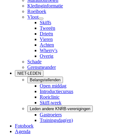
Marathonroeien
Kledinginformatie
Roeiboek
Vloot
Skiffs
Tweeën
Drieën
Vieren
Achten
Wherry's
Overig
Schade
Grensmeander
NIET-LEDEN
Belangstellenden
Open middag
Introductiecursus
Roeiclinic
Skiff-week
Leden andere KNRB-verenigingen
Gastroeiers
Trainingsdag(en)
Fotoboek
Agenda