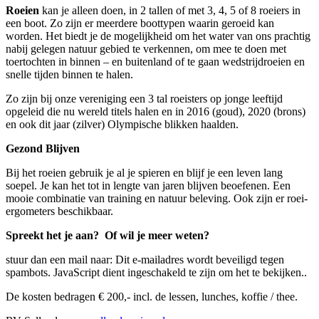
Roeien
kan je alleen doen, in 2 tallen of met 3, 4, 5 of 8 roeiers in
een boot. Zo zijn er meerdere boottypen waarin geroeid kan
worden. Het biedt je de mogelijkheid om het water van ons prachtig
nabij gelegen natuur gebied te verkennen, om mee te doen met
toertochten in binnen – en buitenland of te gaan wedstrijdroeien en
snelle tijden binnen te halen.
Zo zijn bij onze vereniging een 3 tal roeisters op jonge leeftijd
opgeleid die nu wereld titels halen en in 2016 (goud), 2020 (brons)
en ook dit jaar (zilver) Olympische blikken haalden.
Gezond Blijven
Bij het roeien gebruik je al je spieren en blijf je een leven lang
soepel. Je kan het tot in lengte van jaren blijven beoefenen. Een
mooie combinatie van training en natuur beleving. Ook zijn er roei-
ergometers beschikbaar.
Spreekt het je aan?
Of wil je meer weten?
stuur dan een mail naar:
Dit e-mailadres wordt beveiligd tegen
spambots. JavaScript dient ingeschakeld te zijn om het te bekijken.
.
De kosten bedragen € 200,- incl. de lessen, lunches, koffie / thee.