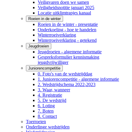
Veiligvaren doen we samen
Veiligheidsnotitie januari 2025
Locatie uitklimtrapjes kanaal
Roeien in de winter
Roeien in de winter - presentatie
Onderkoeling - hoe te handelen
Winterroeiverklaring
Winterroeiverklaring - getekend
Jeugdroeien
Jeugdroeien - algemene informatie
Gespreksformulier kennismaking
jeugdvrijwilliger
Juniorencompetitie
0. Foto's van de wedstrijddag
1. Juniorencompetitie - algemene informatie
2. Wedstrijdschema 2022-2023
3. Waar, wanneer
4. Registratie
5. De wedstrijd
6. Loting
7. Boten
8. Contact
Toerroeien
Onderlinge wedstrijden