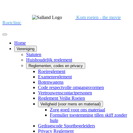
Kom roeien - the movie
Roeiclinic
Home
Vereniging
Statuten
Huishoudelijk reglement
Reglementen, codes en privacy
Roeireglement
Examenreglement
Botenwagens
Code respectvolle omgangsvormen
Vertrouwenscontactpersonen
Reglement Veilig Roeien
Veiligheid (voor mens en materiaal)
Zorg goed voor ons materiaal
Formulier toestemming tillen skiff zonder
hulp
Gedragscode Sportbegeleiders
Privacy Reglement