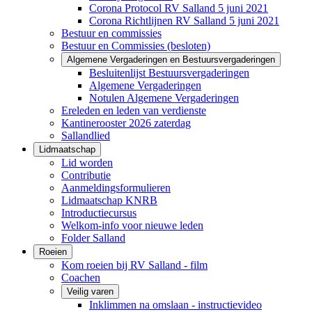
Corona Protocol RV Salland 5 juni 2021
Corona Richtlijnen RV Salland 5 juni 2021
Bestuur en commissies
Bestuur en Commissies (besloten)
Algemene Vergaderingen en Bestuursvergaderingen
Besluitenlijst Bestuursvergaderingen
Algemene Vergaderingen
Notulen Algemene Vergaderingen
Ereleden en leden van verdienste
Kantinerooster 2026 zaterdag
Sallandlied
Lidmaatschap
Lid worden
Contributie
Aanmeldingsformulieren
Lidmaatschap KNRB
Introductiecursus
Welkom-info voor nieuwe leden
Folder Salland
Roeien
Kom roeien bij RV Salland - film
Coachen
Veilig varen
Inklimmen na omslaan - instructievideo