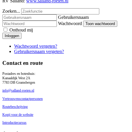
RV Salland:
www.salland-roeien.nl
Zoeken...
Gebruikersnaam
Wachtwoord
Toon wachtwoord
Onthoud mij
Inloggen
Wachtwoord vergeten?
Gebruikersnaam vergeten?
Contact en route
Postadres en botenhuis:
Kanaaldijk West 2A
7783 DB Gramsbergen
info@salland-roeien.nl
Vertrouwenscontactpersonen
Routebeschrijving
Kopij voor de website
Introductiecursus