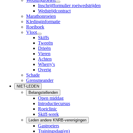
Wedstrijdroeien
Inschrijfformulier roeiwedstrijden
Wedstrijdcontract
Marathonroeien
Kledinginformatie
Roeiboek
Vloot
Skiffs
Tweeën
Drieën
Vieren
Achten
Wherry's
Overig
Schade
Grensmeander
NIET-LEDEN
Belangstellenden
Open middag
Introductiecursus
Roeiclinic
Skiff-week
Leden andere KNRB-verenigingen
Gastroeiers
Trainingsdag(en)